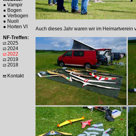
Vampir
Bogen
Verbogen
Nuoli
Horten VI
Auch dieses Jahr waren wir im Heimartverein 
NF-Treffen:
2025
2024
2022
2019
2018
Kontakt