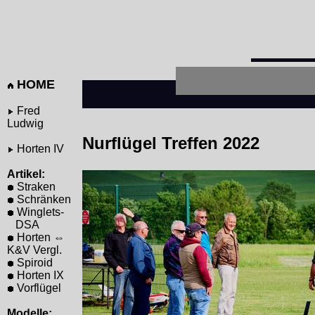
HOME
Fred
Ludwig
Nurflügel Treffen 2022
Horten IV
Artikel:
Straken
Schränken
Winglets-
DSA
Horten ⇔
K&V Vergl.
Spiroid
Horten IX
Vorflügel
Modelle: