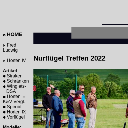
HOME
Fred
Ludwig
Nurflügel Treffen 2022
Horten IV
Artikel:
Straken
Schränken
Winglets-
DSA
Horten ⇔
K&V Vergl.
Spiroid
Horten IX
Vorflügel
Modelle: