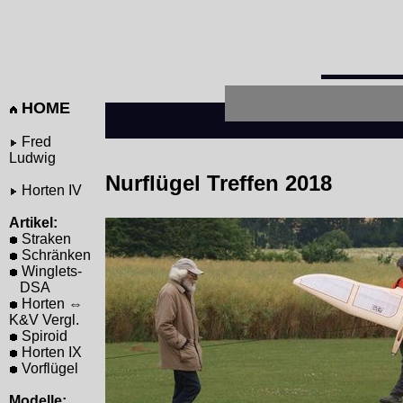
HOME
Fred
Ludwig
Nurflügel Treffen 2018
Horten IV
Artikel:
Straken
Schränken
Winglets-
DSA
Horten ⇔
K&V Vergl.
Spiroid
Horten IX
Vorflügel
Modelle: